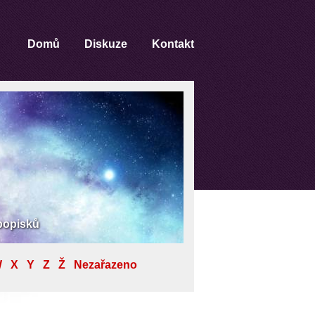
Domů
Diskuze
Kontakt
 popisků
W
X
Y
Z
Ž
Nezařazeno