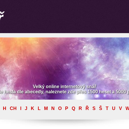
Velký online internetový snář
te hesla dle abecedy, naleznete zde přes 1500 hesel a 5000
H
CH
I
J
K
L
M
N
O
P
Q
R
Ř
S
Š
T
U
V