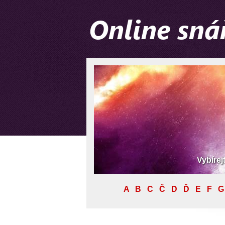
Vybírej
A
B
C
Č
D
Ď
E
F
G